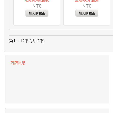
NT0
NT0
第1 ~ 12筆 (共12筆)
商店訊息