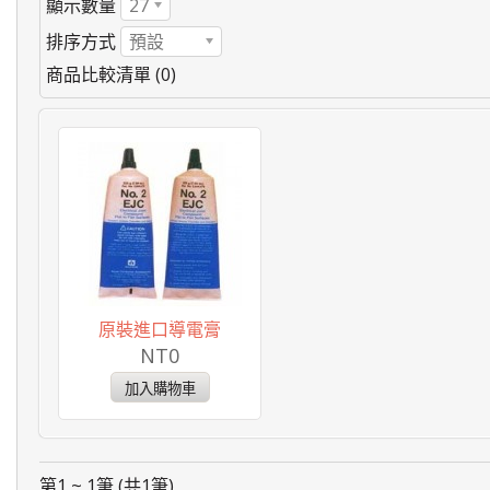
顯示數量
27
排序方式
預設
商品比較清單 (0)
原裝進口導電膏
NT0
第1 ~ 1筆 (共1筆)