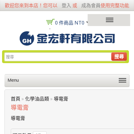
歡迎您來到本店！您可以
登入
或
成為會員
使用完整功能
0 件商品 NT0
搜尋
Menu
首頁
»
化學油品類
»
導電膏
導電膏
導電膏