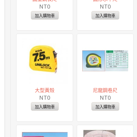
NT0
NT0
大型黃殼
尼龍鋼卷尺
NT0
NT0