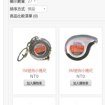
顯示數量
27
排序方式
預設
商品比較清單 (0)
1M迷你小捲尺
3M迷你小捲尺
NT0
NT0