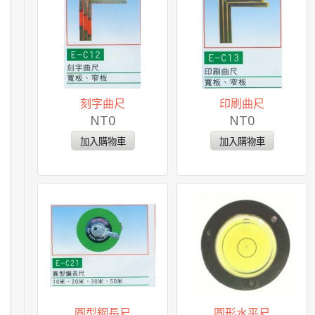
刻字曲尺
印刷曲尺
NT0
NT0
圓型鋼長尺
圓形水平尺