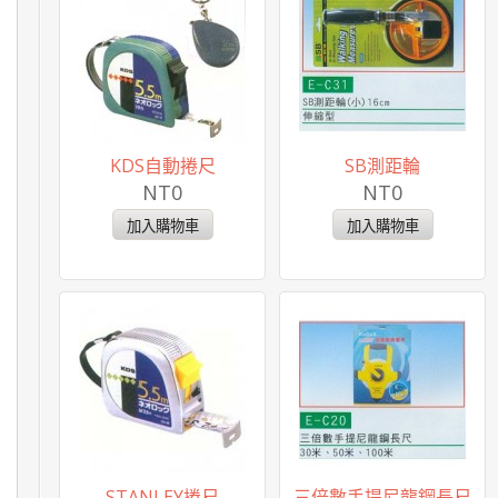
KDS自動捲尺
SB測距輪
NT0
NT0
STANLEY捲尺
三倍數手提尼龍鋼長尺