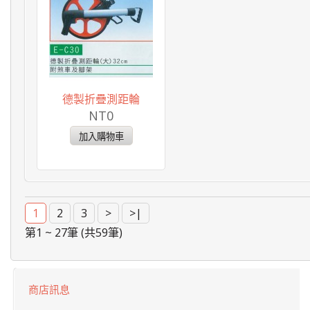
德製折疊測距輪
NT0
1
2
3
>
>|
第1 ~ 27筆 (共59筆)
商店訊息