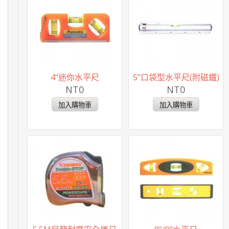
4"迷你水平尺
5"口袋型水平尺(附磁鐵)
NT0
NT0