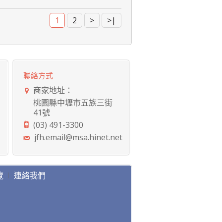
1
2
>
>|
聯絡方式
商家地址：
桃園縣中壢市五族三街
41號
(03) 491-3300
jfh.email@msa.hinet.net
覽
連絡我們