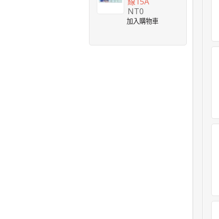
線15A
NT0