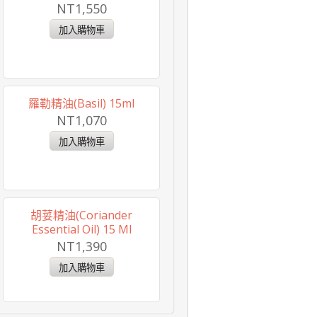
NT1,550
羅勒精油(Basil) 15ml
NT1,070
胡荽精油(Coriander
Essential Oil) 15 Ml
NT1,390