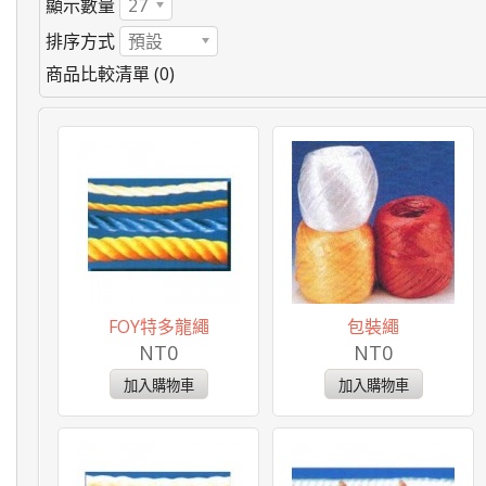
顯示數量
27
排序方式
預設
商品比較清單 (0)
FOY特多龍繩
包裝繩
NT0
NT0