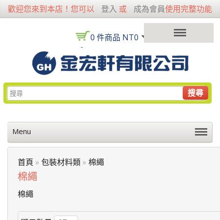
歡迎您來到本店！您可以
登入
或
成為會員
使用完整功能
0 件商品 NT0
搜尋
Menu
首頁
»
包裝材料類
»
棉繩
棉繩
棉繩