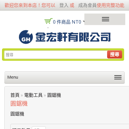
歡迎您來到本店！您可以
登入
或
成為會員
使用完整功能
0 件商品 NT0
搜尋
Menu
首頁
»
電動工具
»
圓鋸機
圓鋸機
圓鋸機