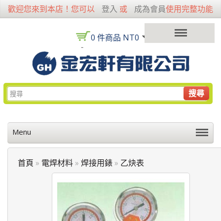
歡迎您來到本店！您可以
登入
或
成為會員
使用完整功能
0 件商品 NT0
搜尋
Menu
首頁
»
電焊材料
»
焊接用錶
»
乙炔表