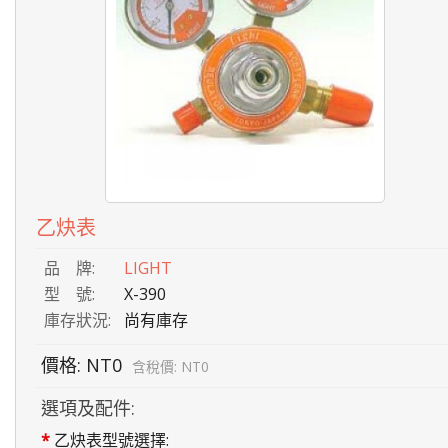
乙炔表
品 牌:
LIGHT
型 號:
X-390
庫存狀況:
尚有庫存
價格: NT0
含稅價: NT0
選項及配件:
*
乙炔表型號選擇: